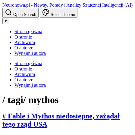
Neuronowa.pl - Newsy, Porady i Analizy Sztucznej Inteligencji (AI)
Open Search
Select Theme
▾
Strona główna
O stronie
Archiwum
O autorze
Wynajmij autora
Strona główna
O stronie
Archiwum
O autorze
Wynajmij autora
/ tagi
/ mythos
# Fable i Mythos niedostępne, zażądał
tego rząd USA