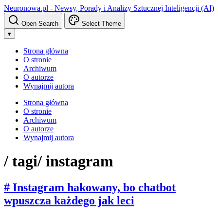
Neuronowa.pl - Newsy, Porady i Analizy Sztucznej Inteligencji (AI)
Open Search
Select Theme
▾
Strona główna
O stronie
Archiwum
O autorze
Wynajmij autora
Strona główna
O stronie
Archiwum
O autorze
Wynajmij autora
/ tagi
/ instagram
# Instagram hakowany, bo chatbot
wpuszcza każdego jak leci