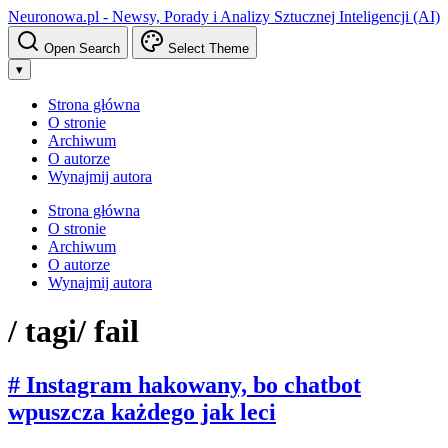
Neuronowa.pl - Newsy, Porady i Analizy Sztucznej Inteligencji (AI)
Open Search
Select Theme
▾
Strona główna
O stronie
Archiwum
O autorze
Wynajmij autora
Strona główna
O stronie
Archiwum
O autorze
Wynajmij autora
/ tagi
/ fail
# Instagram hakowany, bo chatbot
wpuszcza każdego jak leci