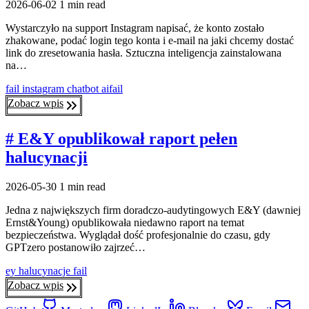
2026-06-02
1 min read
Wystarczyło na support Instagram napisać, że konto zostało
zhakowane, podać login tego konta i e-mail na jaki chcemy dostać
link do zresetowania hasła. Sztuczna inteligencja zainstalowana
na…
fail
instagram
chatbot
aifail
Zobacz wpis
# E&Y opublikował raport pełen
halucynacji
2026-05-30
1 min read
Jedna z największych firm doradczo-audytingowych E&Y (dawniej
Ernst&Young) opublikowała niedawno raport na temat
bezpieczeństwa. Wyglądał dość profesjonalnie do czasu, gdy
GPTzero postanowiło zajrzeć…
ey
halucynacje
fail
Zobacz wpis