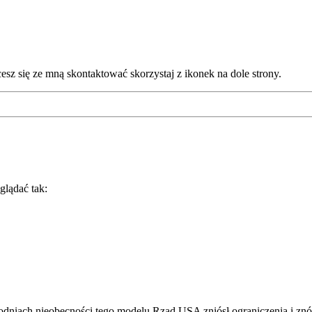
cesz się ze mną skontaktować skorzystaj z ikonek na dole strony.
glądać tak:
godniach nieobecności tego modelu Rząd USA zniósł ograniczenia i z