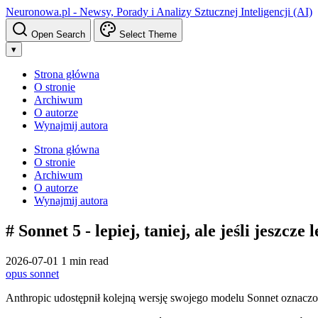
Neuronowa.pl - Newsy, Porady i Analizy Sztucznej Inteligencji (AI)
Open Search
Select Theme
▾
Strona główna
O stronie
Archiwum
O autorze
Wynajmij autora
Strona główna
O stronie
Archiwum
O autorze
Wynajmij autora
# Sonnet 5 - lepiej, taniej, ale jeśli jeszcze 
2026-07-01
1 min read
opus
sonnet
Anthropic udostępnił kolejną wersję swojego modelu Sonnet oznaczon