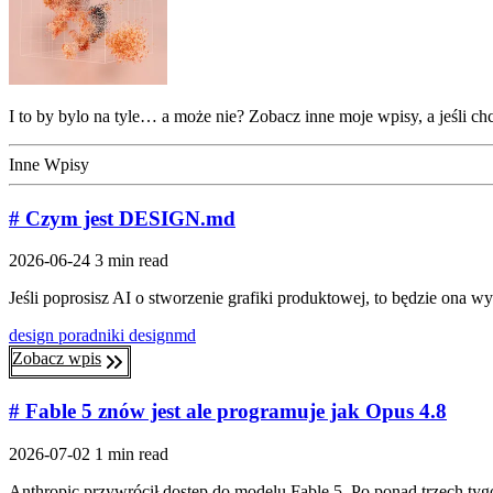
I to by bylo na tyle… a może nie? Zobacz inne moje wpisy, a jeśli ch
Inne Wpisy
# Czym jest DESIGN.md
2026-06-24
3 min read
Jeśli poprosisz AI o stworzenie grafiki produktowej, to będzie ona wy
design
poradniki
designmd
Zobacz wpis
# Fable 5 znów jest ale programuje jak Opus 4.8
2026-07-02
1 min read
Anthropic przywrócił dostęp do modelu Fable 5. Po ponad trzech ty